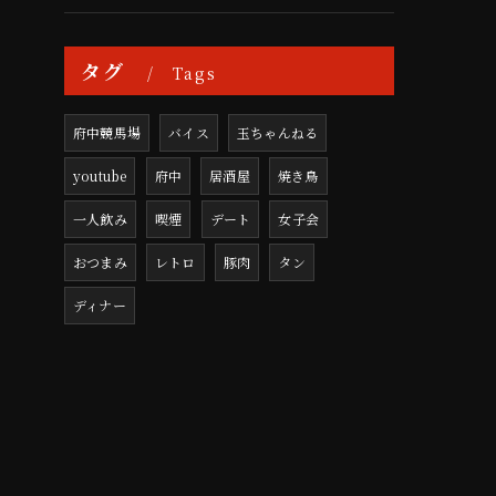
タグ
Tags
府中競馬場
バイス
玉ちゃんねる
youtube
府中
居酒屋
焼き鳥
一人飲み
喫煙
デート
女子会
おつまみ
レトロ
豚肉
タン
ディナー